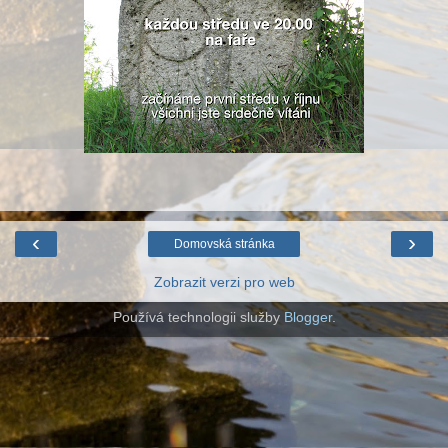
‹
›
Domovská stránka
Zobrazit verzi pro web
Používá technologii služby
Blogger
.