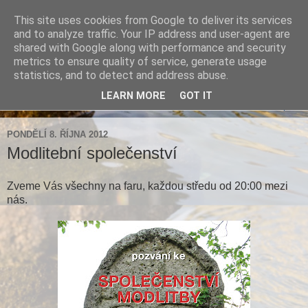
This site uses cookies from Google to deliver its services
Farnost Brtnice
and to analyze traffic. Your IP address and user-agent are
shared with Google along with performance and security
metrics to ensure quality of service, generate usage
Aktuální informace pro farnosti Střížov a Brtnice
statistics, and to detect and address abuse.
LEARN MORE
GOT IT
▼
PONDĚLÍ 8. ŘÍJNA 2012
Modlitební společenství
Zveme Vás všechny na faru, každou středu od 20:00 mezi
nás.