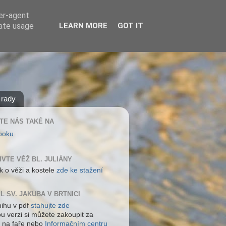
ser-agent
rate usage
LEARN MORE
GOT IT
 rady
TE NÁS TAKÉ NA
ooku
IVTE VĚŽ BL. JULIÁNY
k o věži a kostele
zde ke stažení
L SV. JAKUBA V BRTNICI
nihu v pdf
stahujte zde
ou verzi si můžete zakoupit za
 na faře nebo
Informačním centru