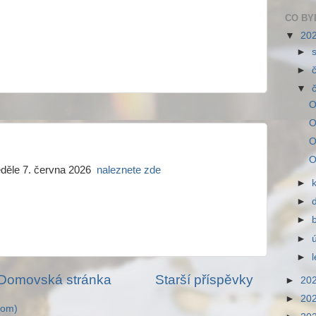
CO BY
▼
20
►
►
▼
O
O
O
O
eděle 7. června 2026
naleznete zde
►
►
►
►
►
Domovská stránka
Starší příspěvky
►
20
►
20
tom)