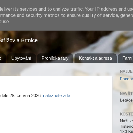
liver its services and to analyze traffic. Your IP address and u
rmance and security metrics to ensure quality of service, gene
buse.
Střížov a Brtnice
b
Ubytování
Prohlídka fary
Kontakt a adresa
Farní
NAJDE
Faceb
NAVŠT
eděle 28. června 2026
naleznete zde
Letáče
KOSTE
Naši k
Tištěn
130 Kč