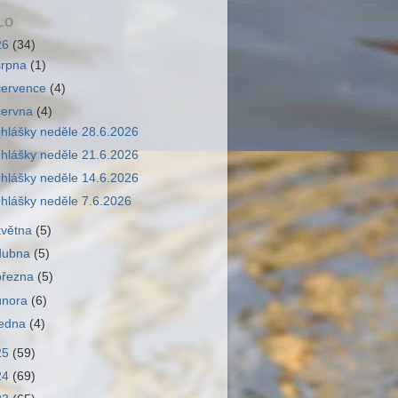
LO
26
(34)
srpna
(1)
července
(4)
června
(4)
hlášky neděle 28.6.2026
hlášky neděle 21.6.2026
hlášky neděle 14.6.2026
hlášky neděle 7.6.2026
května
(5)
dubna
(5)
března
(5)
února
(6)
ledna
(4)
25
(59)
24
(69)