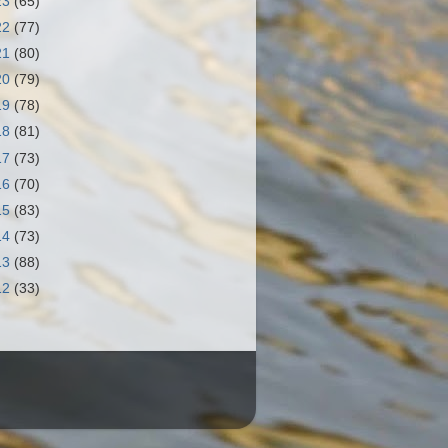
23
(65)
22
(77)
21
(80)
20
(79)
19
(78)
18
(81)
17
(73)
16
(70)
15
(83)
14
(73)
13
(88)
12
(33)