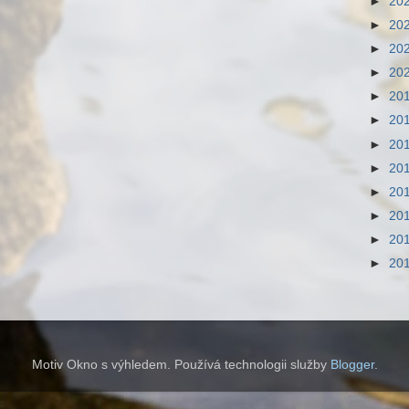
►
20
►
20
►
20
►
20
►
20
►
20
►
20
►
20
►
20
►
20
►
20
►
20
Motiv Okno s výhledem. Používá technologii služby
Blogger
.