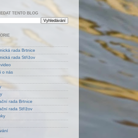
EDAT TENTO BLOG
ORIE
ická rada Brtnice
ická rada Střížov
 video
i o nás
y
y
ační rada Brtnice
ační rada Střížov
nky
vání