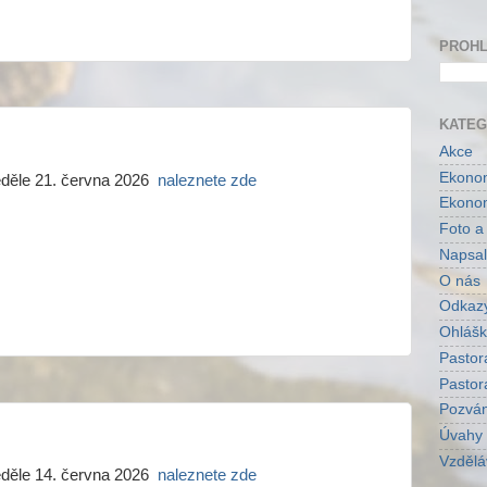
PROHL
KATEG
Akce
Ekonom
eděle 21. června 2026
naleznete zde
Ekonom
Foto a
Napsal
O nás
Odkaz
Ohlášk
Pastor
Pastor
Pozvá
Úvahy
Vzdělá
eděle 14. června 2026
naleznete zde