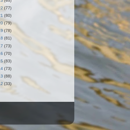
23
(65)
22
(77)
21
(80)
20
(79)
19
(78)
18
(81)
17
(73)
16
(70)
15
(83)
14
(73)
13
(88)
12
(33)