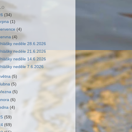
LO
26
(34)
srpna
(1)
července
(4)
června
(4)
hlášky neděle 28.6.2026
hlášky neděle 21.6.2026
hlášky neděle 14.6.2026
hlášky neděle 7.6.2026
května
(5)
dubna
(5)
března
(5)
února
(6)
ledna
(4)
25
(59)
24
(69)