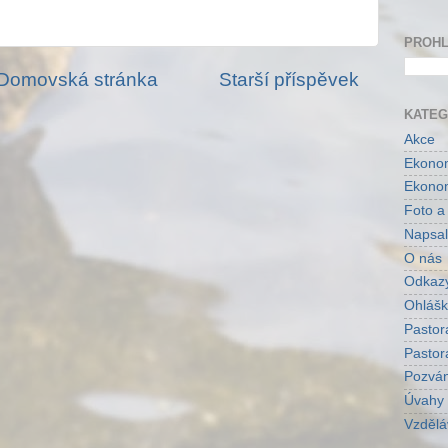
PROHL
Domovská stránka
Starší příspěvek
KATEG
Akce
Ekonom
Ekonom
Foto a
Napsal
O nás
Odkaz
Ohlášk
Pastor
Pastor
Pozvá
Úvahy
Vzdělá