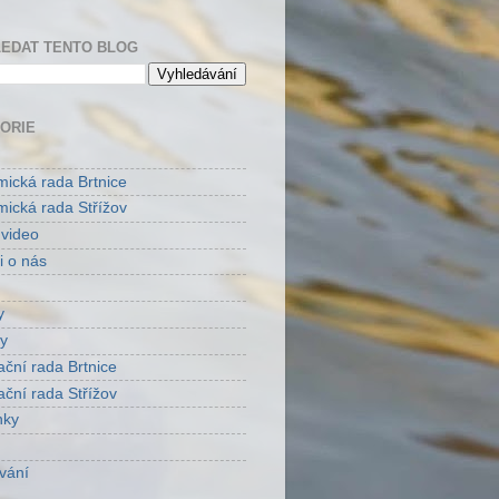
EDAT TENTO BLOG
ORIE
ická rada Brtnice
ická rada Střížov
 video
i o nás
y
y
ační rada Brtnice
ační rada Střížov
nky
vání