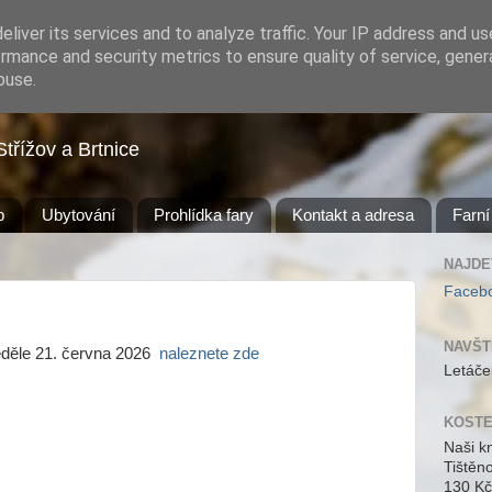
liver its services and to analyze traffic. Your IP address and u
rmance and security metrics to ensure quality of service, gene
buse.
Střížov a Brtnice
b
Ubytování
Prohlídka fary
Kontakt a adresa
Farní
NAJDE
Faceb
NAVŠT
eděle 21. června 2026
naleznete zde
Letáče
KOSTE
Naši k
Tištěn
130 Kč