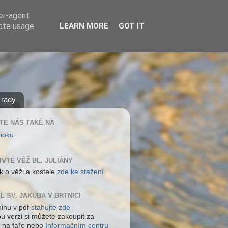
ser-agent
rate usage
LEARN MORE
GOT IT
 rady
TE NÁS TAKÉ NA
ooku
IVTE VĚŽ BL. JULIÁNY
k o věži a kostele
zde ke stažení
L SV. JAKUBA V BRTNICI
nihu v pdf
stahujte zde
ou verzi si můžete zakoupit za
 na faře nebo
Informačním centru