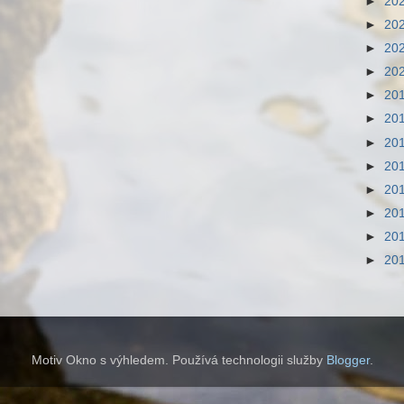
►
20
►
20
►
20
►
20
►
20
►
20
►
20
►
20
►
20
►
20
►
20
►
20
Motiv Okno s výhledem. Používá technologii služby
Blogger
.