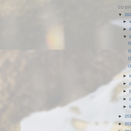
CO BY
▼
20
►
►
▼
O
O
O
O
►
►
►
►
►
►
20
►
20