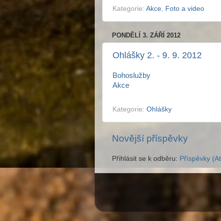
Kategorie:
Akce
,
Foto a video
PONDĚLÍ 3. ZÁŘÍ 2012
Ohlášky 2. - 9. 9. 2012
Bohoslužby
Akce
Kategorie:
Ohlášky
Novější příspěvky
Přihlásit se k odběru:
Příspěvky (A