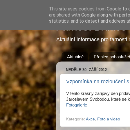
This site uses cookies from Google to de
are shared with Google along with perfo
statistics, and to detect and address a
Farnost Brtnice
Aktuální informace pro farnosti 
Aktuálně
Přehled bohosluže
NEDĚLE 30. ZÁŘÍ 2012
Vzpomínka na rozloučení 
V tento krásný zářijový den přidá
Jaroslavem Svobodou, které se ko
Fotogalerie
Kategorie:
Akce
,
Foto a video