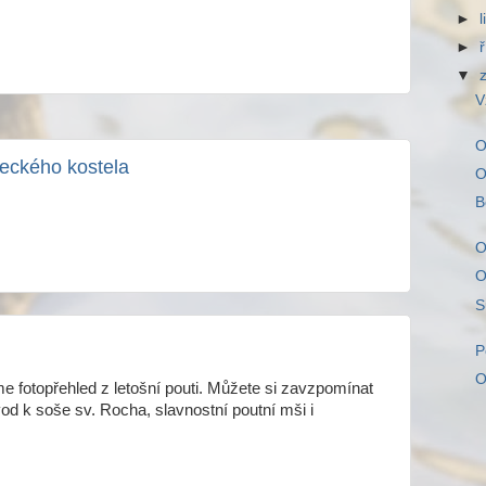
►
►
▼
V
O
seckého kostela
O
B
O
O
S
P
O
e fotopřehled z letošní pouti. Můžete si zavzpomínat
od k soše sv. Rocha, slavnostní poutní mši i