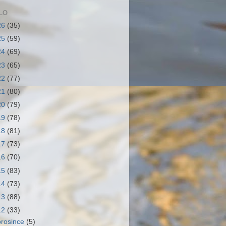
LO
26
(35)
25
(59)
24
(69)
23
(65)
22
(77)
21
(80)
20
(79)
19
(78)
18
(81)
17
(73)
16
(70)
15
(83)
14
(73)
13
(88)
12
(33)
prosince
(5)