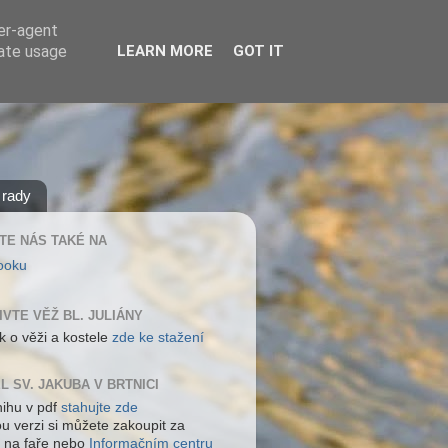
ser-agent
rate usage
LEARN MORE
GOT IT
 rady
TE NÁS TAKÉ NA
ooku
IVTE VĚŽ BL. JULIÁNY
k o věži a kostele
zde ke stažení
L SV. JAKUBA V BRTNICI
nihu v pdf
stahujte zde
ou verzi si můžete zakoupit za
 na faře nebo
Informačním centru