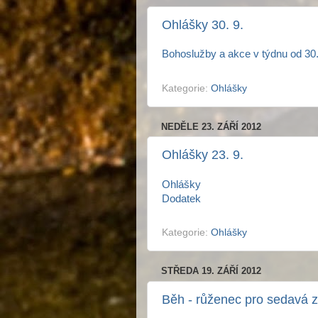
Ohlášky 30. 9.
Bohoslužby a akce v týdnu od 30.
Kategorie:
Ohlášky
NEDĚLE 23. ZÁŘÍ 2012
Ohlášky 23. 9.
Ohlášky
Dodatek
Kategorie:
Ohlášky
STŘEDA 19. ZÁŘÍ 2012
Běh - růženec pro sedavá 