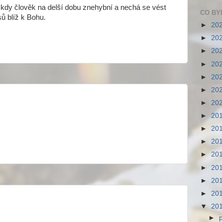
 kdy člověk na delší dobu znehybní a nechá se vést
CO BY
 blíž k Bohu.
►
20
►
20
►
20
►
20
►
20
►
20
►
20
►
20
►
20
►
20
►
20
►
20
►
20
►
20
▼
20
►