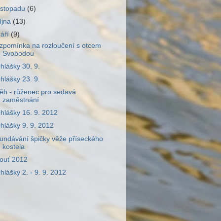
listopadu
(6)
října
(13)
září
(9)
zpomínka na rozloučení s otcem
Svobodou
hlášky 30. 9.
hlášky 23. 9.
ěh - růženec pro sedavá
zaměstnání
hlášky 16. 9. 2012
hlášky 9. 9. 2012
undávání špičky věže příseckého
kostela
ouť 2012
hlášky 2. - 9. 9. 2012