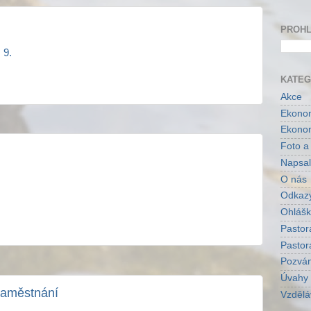
PROHL
 9.
KATEG
Akce
Ekonom
Ekonom
Foto a
Napsal
O nás
Odkaz
Ohlášk
Pastor
Pastor
Pozvá
Úvahy
zaměstnání
Vzdělá