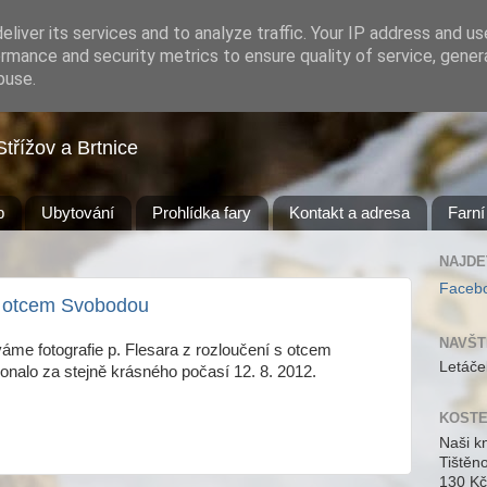
liver its services and to analyze traffic. Your IP address and u
rmance and security metrics to ensure quality of service, gene
buse.
Střížov a Brtnice
b
Ubytování
Prohlídka fary
Kontakt a adresa
Farní
NAJDE
Faceb
s otcem Svobodou
NAVŠT
váme fotografie p. Flesara z rozloučení s otcem
Letáče
nalo za stejně krásného počasí 12. 8. 2012.
KOSTE
Naši k
Tištěn
130 Kč