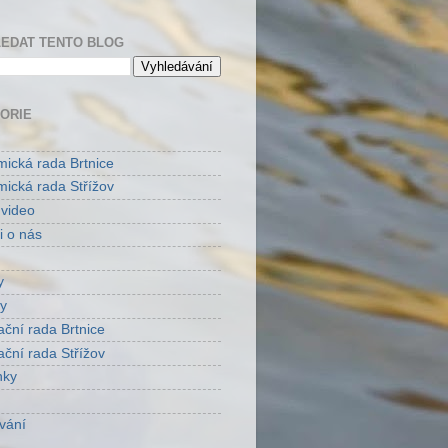
EDAT TENTO BLOG
ORIE
ická rada Brtnice
ická rada Střížov
 video
i o nás
y
y
ační rada Brtnice
ační rada Střížov
nky
vání