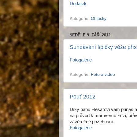
Dodatek
Kategorie:
Ohlášky
NEDĚLE 9. ZÁŘÍ 2012
Sundávání špičky věže pří
Fotogalerie
Kategorie:
Foto a video
Pouť 2012
Díky panu Flesarovi vám přináším
na průvod k morovému kříži, prův
závěrečné požehnání.
Fotogalerie