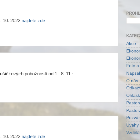
PROHL
. 10. 2022
najdete zde
KATEG
Akce
Ekonom
Ekonom
Foto a
Napsal
ušičkových pobožností od 1.–8. 11.:
O nás
Odkaz
Ohlášk
Pastor
Pastor
Pozvá
Úvahy
Vzdělá
. 10. 2022
najdete zde