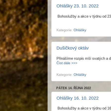
Ohlášky 23. 10. 2022
Bohoslužby a akce v týdnu od 23
Kategorie:
Ohlášky
Dušičkový oktáv
Přinášíme rozpis mší svatých a d
Číst dále >>>
Kategorie:
Ohlášky
PÁTEK 14. ŘÍJNA 2022
Ohlášky 16. 10. 2022
Bohoslužby a akce v týdnu od 16