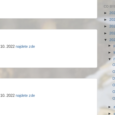
CO BY
►
20
►
20
►
20
►
20
▼
20
►
 10. 2022
najdete zde
►
▼
O
O
D
O
O
 10. 2022
najdete zde
O
►
►