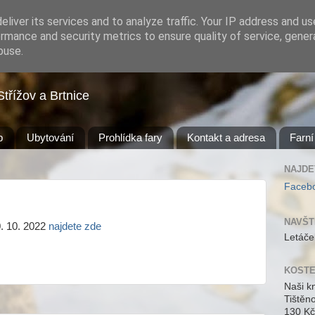
liver its services and to analyze traffic. Your IP address and u
rmance and security metrics to ensure quality of service, gene
buse.
Střížov a Brtnice
b
Ubytování
Prohlídka fary
Kontakt a adresa
Farní
NAJDE
Faceb
NAVŠT
. 10. 2022
najdete zde
Letáče
KOSTE
Naši k
Tištěn
130 Kč