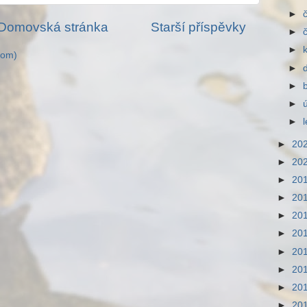
►
Domovská stránka
Starší příspěvky
►
►
tom)
►
►
►
►
►
20
►
20
►
20
►
20
►
20
►
20
►
20
►
20
►
20
►
20