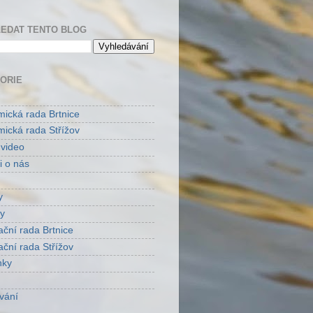
EDAT TENTO BLOG
ORIE
ická rada Brtnice
ická rada Střížov
 video
i o nás
y
y
ační rada Brtnice
ační rada Střížov
nky
vání