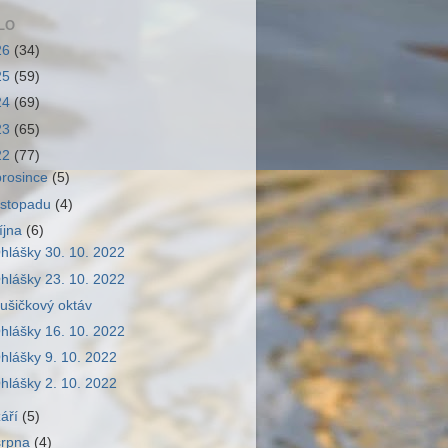
LO
26
(34)
25
(59)
24
(69)
23
(65)
22
(77)
prosince
(5)
listopadu
(4)
října
(6)
hlášky 30. 10. 2022
hlášky 23. 10. 2022
ušičkový oktáv
hlášky 16. 10. 2022
hlášky 9. 10. 2022
hlášky 2. 10. 2022
září
(5)
srpna
(4)