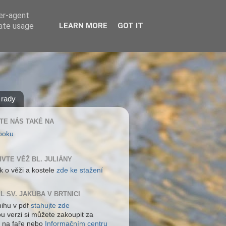
ser-agent
rate usage
LEARN MORE
GOT IT
 rady
TE NÁS TAKÉ NA
ooku
IVTE VĚŽ BL. JULIÁNY
k o věži a kostele
zde ke stažení
L SV. JAKUBA V BRTNICI
nihu v pdf
stahujte zde
ou verzi si můžete zakoupit za
 na faře nebo
Informačním centru