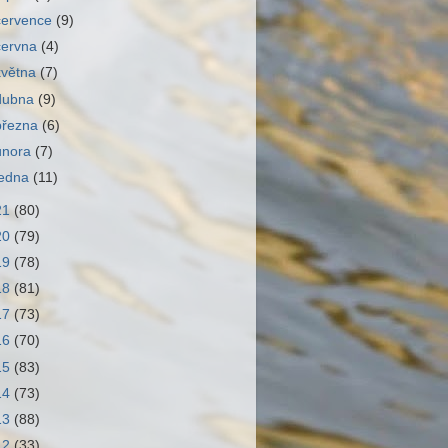
července
(9)
června
(4)
května
(7)
dubna
(9)
března
(6)
února
(7)
ledna
(11)
21
(80)
20
(79)
19
(78)
18
(81)
17
(73)
16
(70)
15
(83)
14
(73)
13
(88)
12
(33)