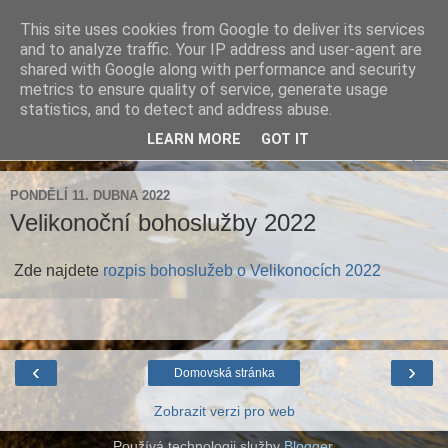
This site uses cookies from Google to deliver its services
Farnost Brtnice
and to analyze traffic. Your IP address and user-agent are
shared with Google along with performance and security
metrics to ensure quality of service, generate usage
Aktuální informace pro farnosti Střížov a Brtnice
statistics, and to detect and address abuse.
LEARN MORE
GOT IT
▼
PONDĚLÍ 11. DUBNA 2022
Velikonoční bohoslužby 2022
Zde najdete
rozpis bohoslužeb o Velikonocích 2022
‹
›
Domovská stránka
Zobrazit verzi pro web
Používá technologii služby
Blogger
.