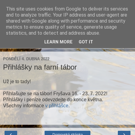
This site uses cookies from Google to deliver its services
Farnost Brtnice
and to analyze traffic. Your IP address and user-agent are
shared with Google along with performance and security
metrics to ensure quality of service, generate usage
Aktuální informace pro farnosti Střížov a Brtnice
statistics, and to detect and address abuse.
LEARN MORE
GOT IT
▼
PONDĚLÍ 4. DUBNA 2022
Přihlášky na farní tábor
Už je to tady!
Přihlašujte se na tábor! Fryšava 16. - 23. 7. 2022!
Přihlášky i peníze odevzdejte do konce května.
Všechny informace
v přihlášce
.
‹
›
Domovská stránka