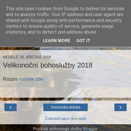
This site uses cookies from Google to deliver its services
Farnost Brtnice
and to analyze traffic. Your IP address and user-agent are
shared with Google along with performance and security
metrics to ensure quality of service, generate usage
Aktuální informace pro farnosti Střížov a Brtnice
statistics, and to detect and address abuse.
LEARN MORE
GOT IT
▼
NEDĚLE 18. BŘEZNA 2018
Velikonoční bohoslužby 2018
Rozpis
najdete zde
‹
›
Domovská stránka
Zobrazit verzi pro web
Používá technologii služby
Blogger
.