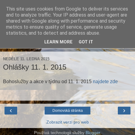
This site uses cookies from Google to deliver its services
Farnost Brtnice
and to analyze traffic. Your IP address and user-agent are
shared with Google along with performance and security
metrics to ensure quality of service, generate usage
Aktuální informace pro farnosti Střížov a Brtnice
statistics, and to detect and address abuse.
LEARN MORE
GOT IT
▼
NEDĚLE 11. LEDNA 2015
Ohlášky 11. 1. 2015
Bohoslužby a akce v týdnu od 11. 1. 2015
najdete zde
‹
›
Domovská stránka
Zobrazit verzi pro web
Používá technologii služby
Blogger
.