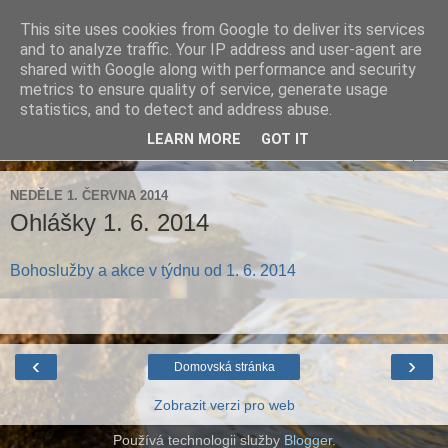
This site uses cookies from Google to deliver its services
Farnost Brtnice
and to analyze traffic. Your IP address and user-agent are
shared with Google along with performance and security
metrics to ensure quality of service, generate usage
Aktuální informace pro farnosti Střížov a Brtnice
statistics, and to detect and address abuse.
LEARN MORE
GOT IT
▼
NEDĚLE 1. ČERVNA 2014
Ohlášky 1. 6. 2014
Bohoslužby a akce v týdnu od 1. 6. 2014
‹
›
Domovská stránka
Zobrazit verzi pro web
Používá technologii služby
Blogger
.