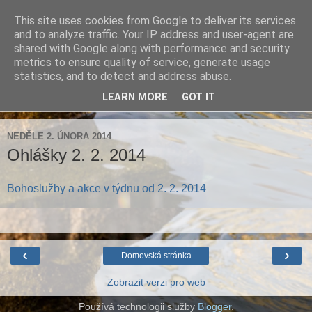
This site uses cookies from Google to deliver its services
Farnost Brtnice
and to analyze traffic. Your IP address and user-agent are
shared with Google along with performance and security
metrics to ensure quality of service, generate usage
Aktuální informace pro farnosti Střížov a Brtnice
statistics, and to detect and address abuse.
LEARN MORE
GOT IT
▼
NEDĚLE 2. ÚNORA 2014
Ohlášky 2. 2. 2014
Bohoslužby a akce v týdnu od 2. 2. 2014
‹
›
Domovská stránka
Zobrazit verzi pro web
Používá technologii služby
Blogger
.