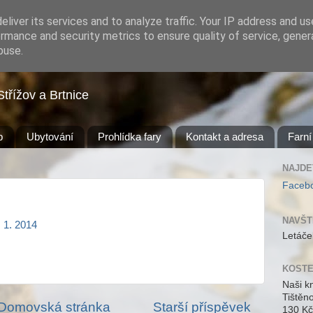
liver its services and to analyze traffic. Your IP address and u
rmance and security metrics to ensure quality of service, gene
buse.
Střížov a Brtnice
b
Ubytování
Prohlídka fary
Kontakt a adresa
Farní
NAJDE
Faceb
NAVŠT
 1. 2014
Letáče
KOSTE
Naši k
Tištěn
Domovská stránka
Starší příspěvek
130 Kč