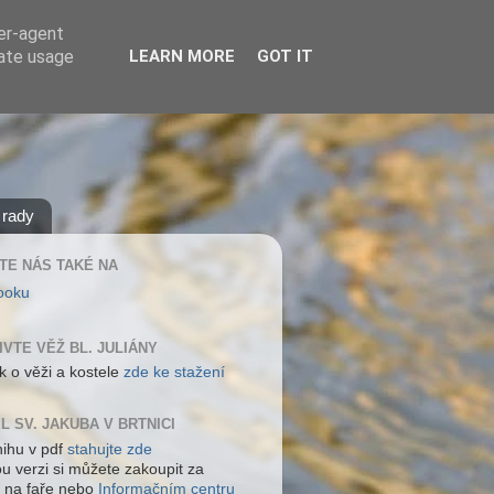
ser-agent
rate usage
LEARN MORE
GOT IT
 rady
TE NÁS TAKÉ NA
ooku
IVTE VĚŽ BL. JULIÁNY
k o věži a kostele
zde ke stažení
L SV. JAKUBA V BRTNICI
nihu v pdf
stahujte zde
ou verzi si můžete zakoupit za
 na faře nebo
Informačním centru