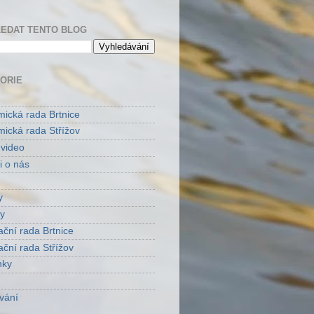
EDAT TENTO BLOG
ORIE
ická rada Brtnice
ická rada Střížov
 video
i o nás
y
y
ační rada Brtnice
ační rada Střížov
nky
vání