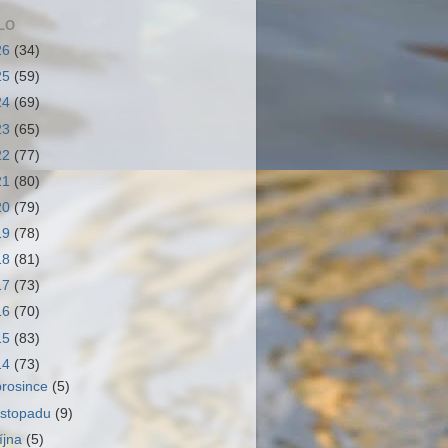
LO
26
(34)
25
(59)
24
(69)
23
(65)
22
(77)
21
(80)
20
(79)
19
(78)
18
(81)
17
(73)
16
(70)
15
(83)
14
(73)
prosince
(5)
listopadu
(9)
října
(5)