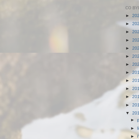
CO BY
►
20
►
20
►
20
►
20
►
20
►
20
►
20
►
20
►
20
►
20
►
20
►
20
▼
20
►
►
►