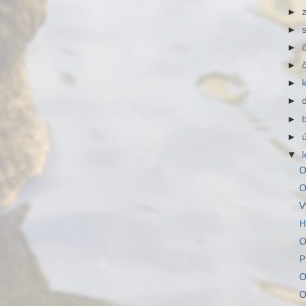
►
►
►
►
►
►
►
►
▼
O
O
V
H
O
P
O
O