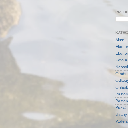
PROHL
KATEG
Akce
Ekonom
Ekonom
Foto a
Napsal
O nás
Odkaz
Ohlášk
Pastor
Pastor
Pozvá
Úvahy
Vzdělá