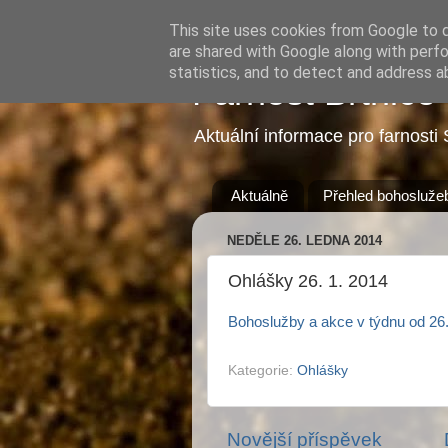
This site uses cookies from Google to de
are shared with Google along with perfo
statistics, and to detect and address a
Farnost Brtnice
Aktuální informace pro farnosti 
Aktuálně
Přehled bohosluže
NEDĚLE 26. LEDNA 2014
Ohlášky 26. 1. 2014
Bohoslužby a akce v týdnu od 26.
Kategorie:
Ohlášky
Novější příspěvek