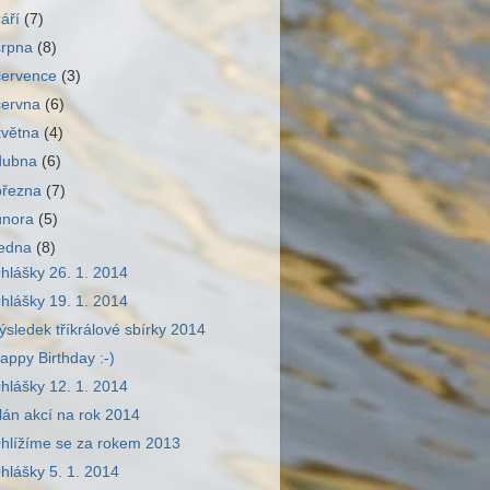
září
(7)
srpna
(8)
července
(3)
června
(6)
května
(4)
dubna
(6)
března
(7)
února
(5)
ledna
(8)
hlášky 26. 1. 2014
hlášky 19. 1. 2014
ýsledek tříkrálové sbírky 2014
appy Birthday :-)
hlášky 12. 1. 2014
lán akcí na rok 2014
hlížíme se za rokem 2013
hlášky 5. 1. 2014