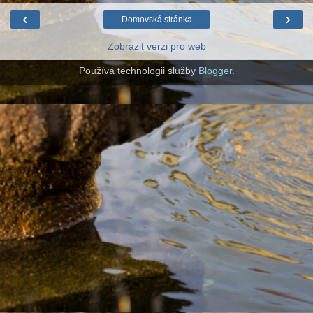
‹
›
Domovská stránka
Zobrazit verzi pro web
Používá technologii služby
Blogger
.