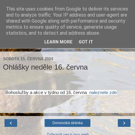
This site uses cookies from Google to deliver its services
Farnost Brtnice
and to analyze traffic. Your IP address and user-agent are
shared with Google along with performance and security
metrics to ensure quality of service, generate usage
Aktuální informace pro farnosti Střížov a Brtnice
statistics, and to detect and address abuse.
LEARN MORE
GOT IT
▼
SOBOTA 15. ČERVNA 2024
Ohlášky neděle 16. června
Bohoslužby a akce v týdnu od 16. června
naleznete zde
‹
›
Domovská stránka
Zobrazit verzi pro web