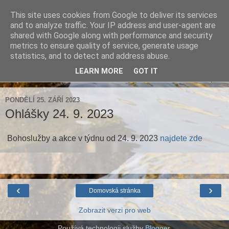
This site uses cookies from Google to deliver its services
Farnost Brtnice
and to analyze traffic. Your IP address and user-agent are
shared with Google along with performance and security
metrics to ensure quality of service, generate usage
Aktuální informace pro farnosti Střížov a Brtnice
statistics, and to detect and address abuse.
LEARN MORE
GOT IT
▼
PONDĚLÍ 25. ZÁŘÍ 2023
Ohlášky 24. 9. 2023
Bohoslužby a akce v týdnu od 24. 9. 2023
najdete zde
‹
›
Domovská stránka
Zobrazit verzi pro web
Používá technologii služby
Blogger
.