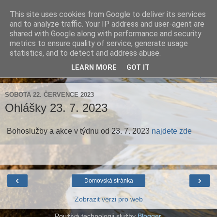
This site uses cookies from Google to deliver its services
Farnost Brtnice
and to analyze traffic. Your IP address and user-agent are
shared with Google along with performance and security
metrics to ensure quality of service, generate usage
Aktuální informace pro farnosti Střížov a Brtnice
statistics, and to detect and address abuse.
LEARN MORE
GOT IT
▼
SOBOTA 22. ČERVENCE 2023
Ohlášky 23. 7. 2023
Bohoslužby a akce v týdnu od 23. 7. 2023
najdete zde
‹
›
Domovská stránka
Zobrazit verzi pro web
Používá technologii služby
Blogger
.