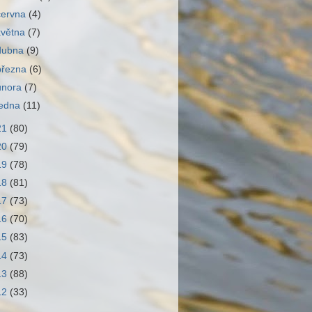
června
(4)
května
(7)
dubna
(9)
března
(6)
února
(7)
ledna
(11)
21
(80)
20
(79)
19
(78)
18
(81)
17
(73)
16
(70)
15
(83)
14
(73)
13
(88)
12
(33)