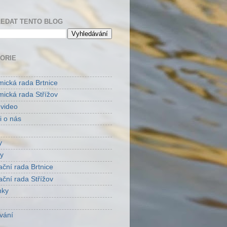
EDAT TENTO BLOG
ORIE
ická rada Brtnice
ická rada Střížov
 video
i o nás
y
y
ační rada Brtnice
ační rada Střížov
nky
vání