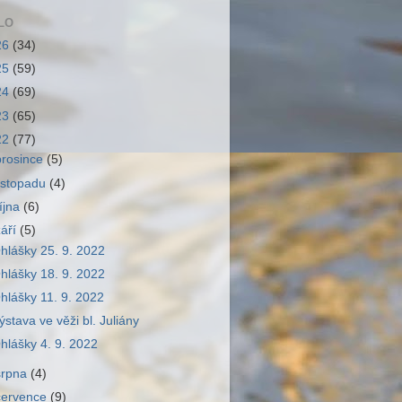
LO
26
(34)
25
(59)
24
(69)
23
(65)
22
(77)
prosince
(5)
listopadu
(4)
října
(6)
září
(5)
hlášky 25. 9. 2022
hlášky 18. 9. 2022
hlášky 11. 9. 2022
ýstava ve věži bl. Juliány
hlášky 4. 9. 2022
srpna
(4)
července
(9)