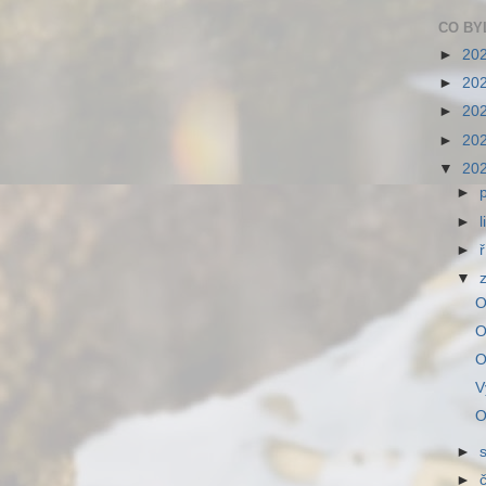
CO BY
►
20
►
20
►
20
►
20
▼
20
►
►
►
▼
O
O
O
V
O
►
►