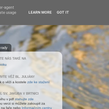
ser-agent
rate usage
LEARN MORE
GOT IT
 rady
TE NÁS TAKÉ NA
ooku
IVTE VĚŽ BL. JULIÁNY
k o věži a kostele
zde ke stažení
L SV. JAKUBA V BRTNICI
nihu v pdf
stahujte zde
ou verzi si můžete zakoupit za
 na faře nebo
Informačním centru