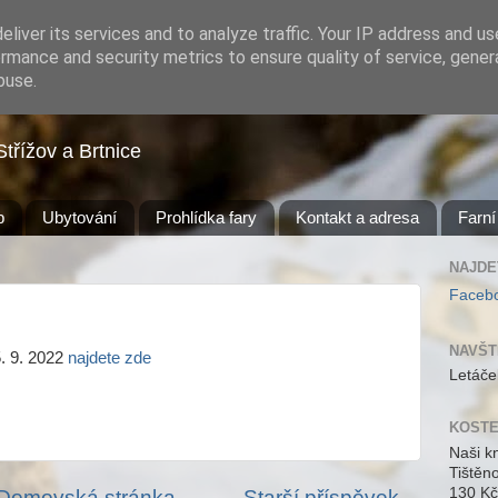
liver its services and to analyze traffic. Your IP address and u
rmance and security metrics to ensure quality of service, gene
buse.
Střížov a Brtnice
b
Ubytování
Prohlídka fary
Kontakt a adresa
Farní
NAJDE
Faceb
NAVŠT
. 9. 2022
najdete zde
Letáče
KOSTE
Naši k
Tištěn
130 Kč
Domovská stránka
Starší příspěvek