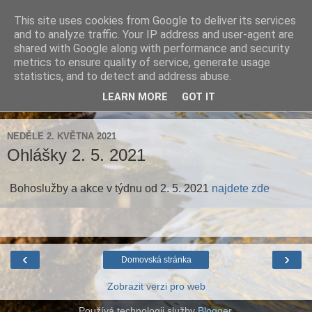
This site uses cookies from Google to deliver its services
Farnost Brtnice
and to analyze traffic. Your IP address and user-agent are
shared with Google along with performance and security
metrics to ensure quality of service, generate usage
Aktuální informace pro farnosti Střížov a Brtnice
statistics, and to detect and address abuse.
LEARN MORE
GOT IT
▼
NEDĚLE 2. KVĚTNA 2021
Ohlášky 2. 5. 2021
Bohoslužby a akce v týdnu od 2. 5. 2021
najdete zde
‹
›
Domovská stránka
Zobrazit verzi pro web
Používá technologii služby
Blogger
.