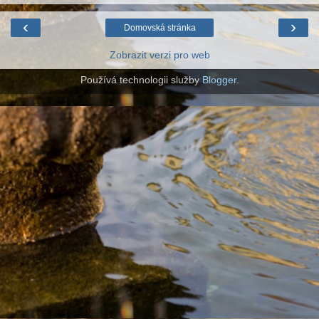
‹
›
Domovská stránka
Zobrazit verzi pro web
Používá technologii služby
Blogger
.