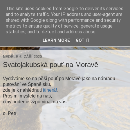
This site uses cookies from Google to deliver its services
Farnost Brtnice
and to analyze traffic. Your IP address and user-agent are
shared with Google along with performance and security
metrics to ensure quality of service, generate usage
Aktuální informace pro farnosti Střížov a Brtnice
statistics, and to detect and address abuse.
LEARN MORE
GOT IT
▼
NEDĚLE 6. ZÁŘÍ 2020
Svatojakubská pouť na Moravě
Vydáváme se na pěší pouť po Moravě jako na náhradu
putování ve Španělsku,
zde je k nahlédnutí
itinerář
.
Prosím, myslete na nás,
i my budeme vzpomínat na vás.
o. Petr