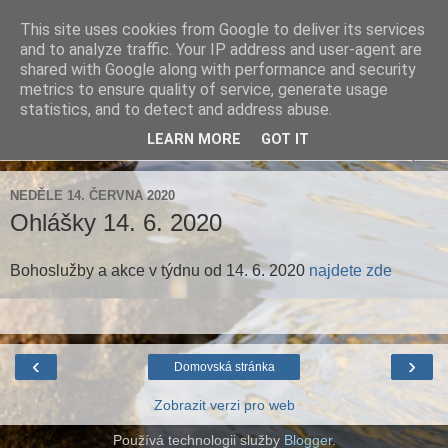
This site uses cookies from Google to deliver its services
Farnost Brtnice
and to analyze traffic. Your IP address and user-agent are
shared with Google along with performance and security
metrics to ensure quality of service, generate usage
Aktuální informace pro farnosti Střížov a Brtnice
statistics, and to detect and address abuse.
LEARN MORE
GOT IT
▼
NEDĚLE 14. ČERVNA 2020
Ohlášky 14. 6. 2020
Bohoslužby a akce v týdnu od 14. 6. 2020
najdete zde
‹
›
Domovská stránka
Zobrazit verzi pro web
Používá technologii služby
Blogger
.