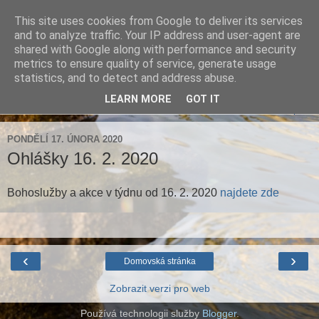
This site uses cookies from Google to deliver its services
Farnost Brtnice
and to analyze traffic. Your IP address and user-agent are
shared with Google along with performance and security
metrics to ensure quality of service, generate usage
Aktuální informace pro farnosti Střížov a Brtnice
statistics, and to detect and address abuse.
LEARN MORE
GOT IT
▼
PONDĚLÍ 17. ÚNORA 2020
Ohlášky 16. 2. 2020
Bohoslužby a akce v týdnu od 16. 2. 2020
najdete zde
‹
›
Domovská stránka
Zobrazit verzi pro web
Používá technologii služby
Blogger
.