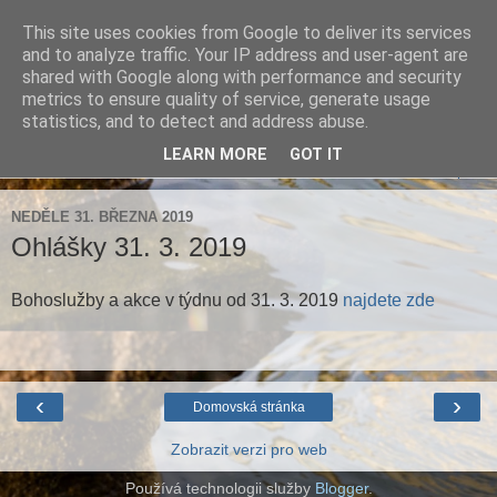
This site uses cookies from Google to deliver its services
Farnost Brtnice
and to analyze traffic. Your IP address and user-agent are
shared with Google along with performance and security
metrics to ensure quality of service, generate usage
Aktuální informace pro farnosti Střížov a Brtnice
statistics, and to detect and address abuse.
LEARN MORE
GOT IT
▼
NEDĚLE 31. BŘEZNA 2019
Ohlášky 31. 3. 2019
Bohoslužby a akce v týdnu od 31. 3. 2019
najdete zde
‹
›
Domovská stránka
Zobrazit verzi pro web
Používá technologii služby
Blogger
.