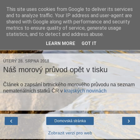
This site uses cookies from Google to deliver its services
Farnost Brtnice
and to analyze traffic. Your IP address and user-agent are
shared with Google along with performance and security
metrics to ensure quality of service, generate usage
Aktuální informace pro farnosti Střížov a Brtnice
statistics, and to detect and address abuse.
LEARN MORE
GOT IT
▼
ÚTERÝ 28. SRPNA 2018
Náš morový průvod opět v tisku
Článek o zapsání brtnického morového průvodu na seznam
nemateriálních statků ČR v
krajských novinách
‹
›
Domovská stránka
Zobrazit verzi pro web