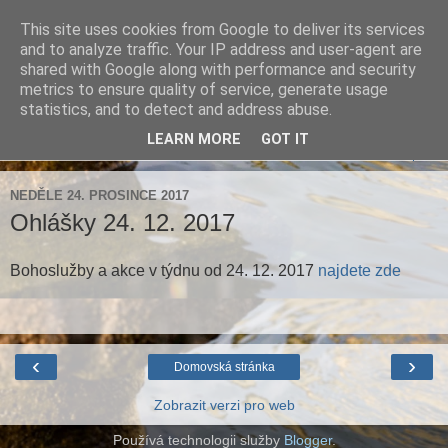
This site uses cookies from Google to deliver its services
Farnost Brtnice
and to analyze traffic. Your IP address and user-agent are
shared with Google along with performance and security
metrics to ensure quality of service, generate usage
Aktuální informace pro farnosti Střížov a Brtnice
statistics, and to detect and address abuse.
LEARN MORE
GOT IT
▼
NEDĚLE 24. PROSINCE 2017
Ohlášky 24. 12. 2017
Bohoslužby a akce v týdnu od 24. 12. 2017
najdete zde
‹
›
Domovská stránka
Zobrazit verzi pro web
Používá technologii služby
Blogger
.