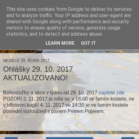
This site uses cookies from Google to deliver its services
Farnost Brtnice
and to analyze traffic. Your IP address and user-agent are
shared with Google along with performance and security
metrics to ensure quality of service, generate usage
Aktuální informace pro farnosti Střížov a Brtnice
statistics, and to detect and address abuse.
LEARN MORE
GOT IT
▼
NEDĚLE 29. ŘÍJNA 2017
Ohlášky 29. 10. 2017
AKTUALIZOVÁNO!
Bohoslužby a akce v týdnu od 29. 10. 2017
najdete zde
POZOR! 2. 11. 2017 je mše sv. v 16:00 ve farním kostele, ne
v hřbitovní kapli! 4. 11. 2017 ve 14:30 je ve farním kostele
poslední rozloučení s panem Petrem Pojerem.