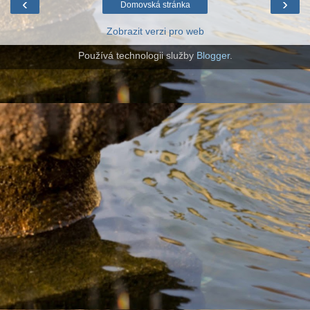
‹
›
Domovská stránka
Zobrazit verzi pro web
Používá technologii služby
Blogger
.