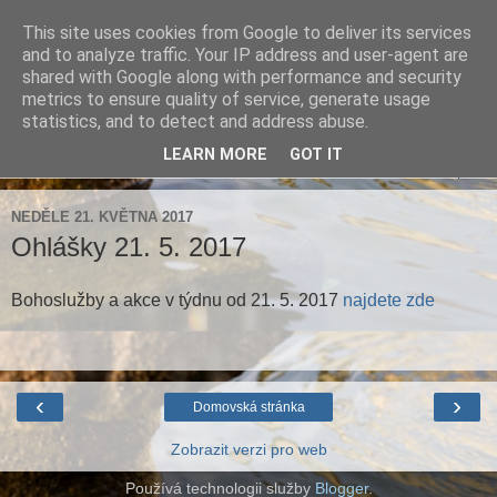
This site uses cookies from Google to deliver its services
Farnost Brtnice
and to analyze traffic. Your IP address and user-agent are
shared with Google along with performance and security
metrics to ensure quality of service, generate usage
Aktuální informace pro farnosti Střížov a Brtnice
statistics, and to detect and address abuse.
LEARN MORE
GOT IT
▼
NEDĚLE 21. KVĚTNA 2017
Ohlášky 21. 5. 2017
Bohoslužby a akce v týdnu od 21. 5. 2017
najdete zde
‹
›
Domovská stránka
Zobrazit verzi pro web
Používá technologii služby
Blogger
.