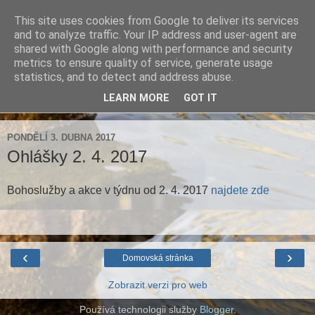
This site uses cookies from Google to deliver its services
Farnost Brtnice
and to analyze traffic. Your IP address and user-agent are
shared with Google along with performance and security
metrics to ensure quality of service, generate usage
Aktuální informace pro farnosti Střížov a Brtnice
statistics, and to detect and address abuse.
LEARN MORE
GOT IT
▼
PONDĚLÍ 3. DUBNA 2017
Ohlášky 2. 4. 2017
Bohoslužby a akce v týdnu od 2. 4. 2017
najdete zde
‹
›
Domovská stránka
Zobrazit verzi pro web
Používá technologii služby
Blogger
.