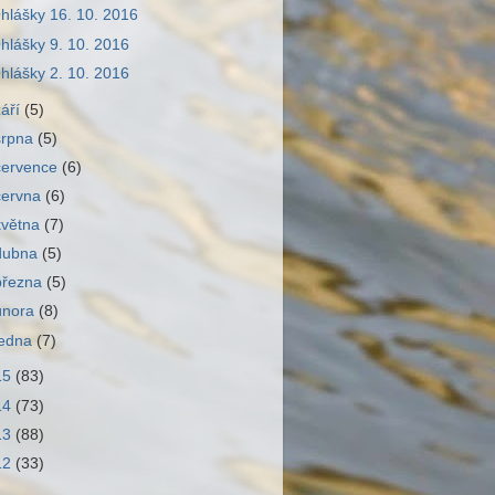
hlášky 16. 10. 2016
hlášky 9. 10. 2016
hlášky 2. 10. 2016
září
(5)
srpna
(5)
července
(6)
června
(6)
května
(7)
dubna
(5)
března
(5)
února
(8)
ledna
(7)
15
(83)
14
(73)
13
(88)
12
(33)