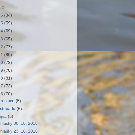
LO
26
(34)
25
(59)
24
(69)
23
(65)
22
(77)
21
(80)
20
(79)
19
(78)
18
(81)
17
(73)
16
(70)
prosince
(5)
listopadu
(6)
října
(5)
hlášky 30. 10. 2016
hlášky 23. 10. 2016