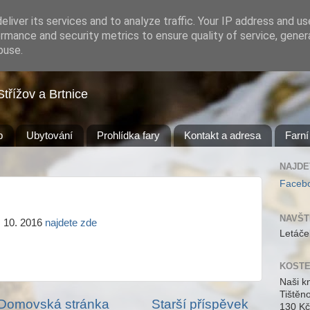
liver its services and to analyze traffic. Your IP address and u
rmance and security metrics to ensure quality of service, gene
buse.
Střížov a Brtnice
b
Ubytování
Prohlídka fary
Kontakt a adresa
Farní
NAJDE
Faceb
NAVŠT
. 10. 2016
najdete zde
Letáče
KOSTE
Naši k
Tištěn
Domovská stránka
Starší příspěvek
130 Kč