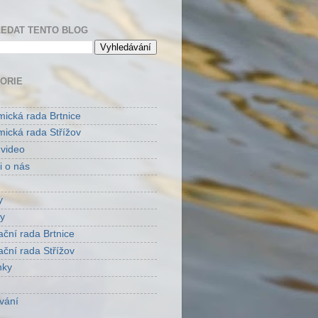
EDAT TENTO BLOG
ORIE
ická rada Brtnice
ická rada Střížov
 video
i o nás
y
y
ační rada Brtnice
ační rada Střížov
nky
vání