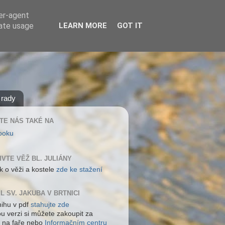
ser-agent
rate usage
LEARN MORE
GOT IT
 rady
TE NÁS TAKÉ NA
ooku
IVTE VĚŽ BL. JULIÁNY
k o věži a kostele
zde ke stažení
L SV. JAKUBA V BRTNICI
nihu v pdf
stahujte zde
ou verzi si můžete zakoupit za
 na faře nebo
Informačním centru