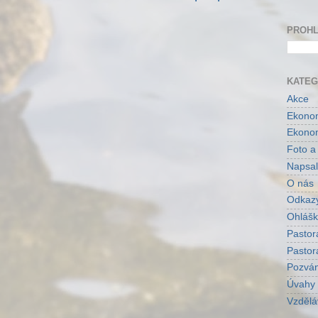
PROHL
KATEG
Akce
Ekonom
Ekonom
Foto a
Napsal
O nás
Odkaz
Ohlášk
Pastor
Pastor
Pozvá
Úvahy
Vzdělá