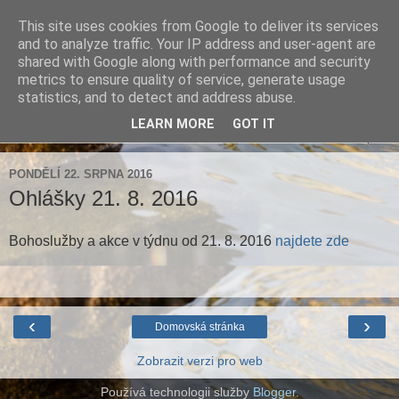
This site uses cookies from Google to deliver its services
Farnost Brtnice
and to analyze traffic. Your IP address and user-agent are
shared with Google along with performance and security
metrics to ensure quality of service, generate usage
Aktuální informace pro farnosti Střížov a Brtnice
statistics, and to detect and address abuse.
LEARN MORE
GOT IT
▼
PONDĚLÍ 22. SRPNA 2016
Ohlášky 21. 8. 2016
Bohoslužby a akce v týdnu od 21. 8. 2016
najdete zde
‹
›
Domovská stránka
Zobrazit verzi pro web
Používá technologii služby
Blogger
.