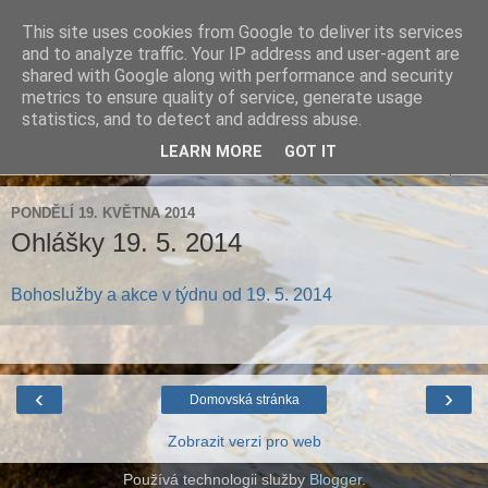
This site uses cookies from Google to deliver its services
Farnost Brtnice
and to analyze traffic. Your IP address and user-agent are
shared with Google along with performance and security
metrics to ensure quality of service, generate usage
Aktuální informace pro farnosti Střížov a Brtnice
statistics, and to detect and address abuse.
LEARN MORE
GOT IT
▼
PONDĚLÍ 19. KVĚTNA 2014
Ohlášky 19. 5. 2014
Bohoslužby a akce v týdnu od 19. 5. 2014
‹
›
Domovská stránka
Zobrazit verzi pro web
Používá technologii služby
Blogger
.