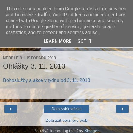
This site uses cookies from Google to deliver its services
Farnost Brtnice
and to analyze traffic. Your IP address and user-agent are
shared with Google along with performance and security
metrics to ensure quality of service, generate usage
Aktuální informace pro farnosti Střížov a Brtnice
statistics, and to detect and address abuse.
LEARN MORE
GOT IT
▼
NEDĚLE 3. LISTOPADU 2013
Ohlášky 3. 11. 2013
Bohoslužby a akce v týdnu od 3. 11. 2013
‹
›
Domovská stránka
Zobrazit verzi pro web
Používá technologii služby
Blogger
.